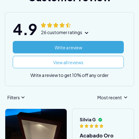
4.9
26 customer ratings
Write a review
View all reviews
Write a review to get 10% off any order
Filters
Most recent
Silvia G
Acabado Oro