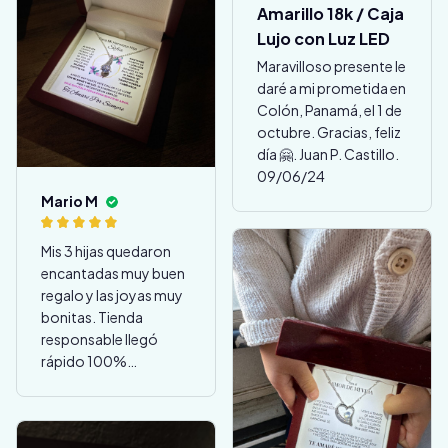
Amarillo 18k / Caja
Lujo con Luz LED
Maravilloso presente le
daré a mi prometida en
Colón, Panamá, el 1 de
octubre. Gracias, feliz
día 🤗. Juan P. Castillo.
09/06/24
Mario M
Mis 3 hijas quedaron
encantadas muy buen
regalo y las joyas muy
bonitas. Tienda
responsable llegó
rápido 100%
recomendable.