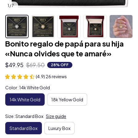
1 / 7
Bonito regalo de papá para su hija 
«Nunca olvides que te amaré»
$49.95
$69.50
28% OFF
(4.9) 26 reviews
Color: 14k White Gold
14k White Gold
18k Yellow Gold
Size: Standard Box
Size guide
Standard Box
Luxury Box