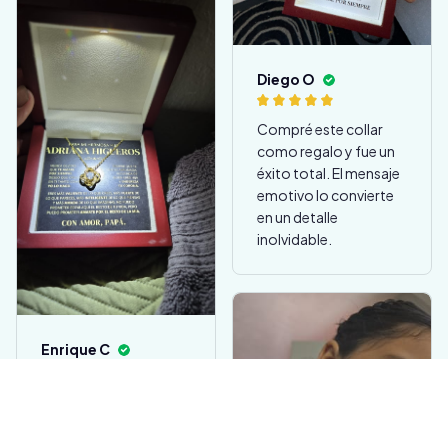
Diego O
Compré este collar
como regalo y fue un
éxito total. El mensaje
emotivo lo convierte
en un detalle
inolvidable.
Enrique C
Acabado Oro
Amarillo 18k / Caja